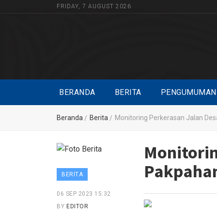
FRIDAY, 7 AUGUST 2026
BERANDA
BERITA
PENGUMUMAN
Beranda
Berita
Monitoring Perkerasan Jalan D
Monitori
Pakpahan
BERITA
06 SEP 2023 15:32
BY
EDITOR